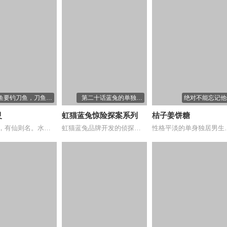
鱼要钓刀鱼，刀鱼要
第二十话蓝兔的单独一
绝对不能忘记他
到岛上钓
案
灵
虹猫蓝兔惊险探案系列
桔子姜饼糖
山不在高，有仙则名。水不在深，有泷则灵。...
虹猫蓝兔品牌开发的侦探故事。有三大特点一...
性格平淡的单身独