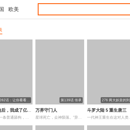
国
欧美
表
282话：让你看看什
第139话 传承
276 两大妖皇的
么才是实力
狗后，我成了亿万
万界守门人
斗罗大陆 5 重生唐三
林新本是一条普通舔狗，被甩后获得神豪系统...
星球死亡，众神陨落。“异常”与“灾祸”入...
一代神王重生在这