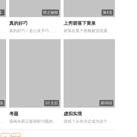
】
榜之秘闻
第4话
真的好巧
上穷碧落下黄泉
的人设计送到异国王府的杜...
真的好巧！是心灵手巧，还是花言巧语，反正...
碧落在某个夜晚被流氓袭击，醒来后双手是血...
真实
10 太后
第08回
考题
虚拟实境
怪能手陈岚为青少年量身打...
漫画岛获正版授权刊载的幽默、搞笑类小漫画...
游戏？从你决定成为这个游戏的玩家那一刻起...