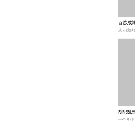
百炼成
胡思乱