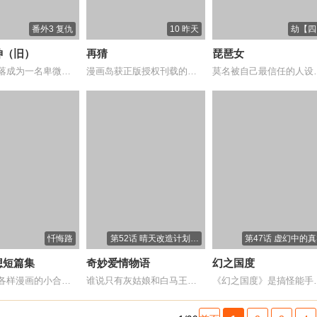
番外3 复仇
10 昨天
劫【四
神（旧）
再猜
琵琶女
从云端跌落成为一名卑微家奴的罗征，无意中...
漫画岛获正版授权刊载的幽默、搞笑类小漫画...
莫名被自己最信任
忏悔路
第52话 晴天改造计划希
第47话 虚幻中的
望你变得更好
想短篇集
奇妙爱情物语
幻之国度
一个各种各样漫画的小合集有时它的画风会变...
谁说只有灰姑娘和白马王子的爱情故事？谁说...
《幻之国度》是搞