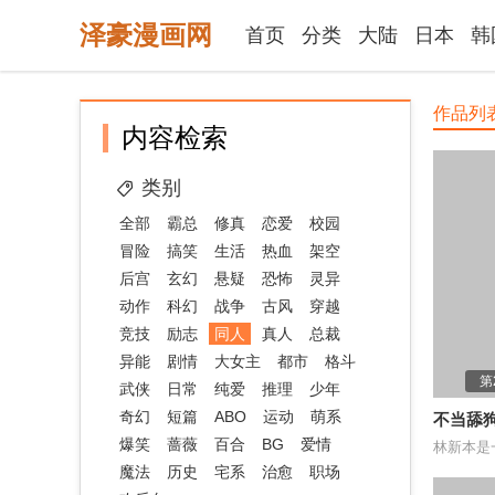
泽豪漫画网
首页
分类
大陆
日本
韩
作品列
内容检索
类别
全部
霸总
修真
恋爱
校园
冒险
搞笑
生活
热血
架空
后宫
玄幻
悬疑
恐怖
灵异
动作
科幻
战争
古风
穿越
竞技
励志
同人
真人
总裁
异能
剧情
大女主
都市
格斗
第
武侠
日常
纯爱
推理
少年
奇幻
短篇
ABO
运动
萌系
不当舔
爆笑
蔷薇
百合
BG
爱情
神豪
魔法
历史
宅系
治愈
职场