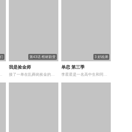
们
第43话 棺材剧变
3 好凶弟
我是捡金师
单恋 第三季
居男生姜饼与一只突然闯入...
接了一单在乱葬岗捡金的生意，棺材打开，不...
李星星是一名高中生和同班同学赵小菲表面很...