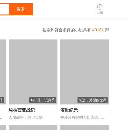
搜索
记录
检索到符合条件的小说共有
40181
部
到来
149话 一试身手
久违，外面的世界
埃拉西亚战纪
漠世纪元
对人类并不友好的妖精大陆...
人魔战争，保卫大陆。
被沙漠吞噬的奇幻大陆上，荒漠小部落过着平...