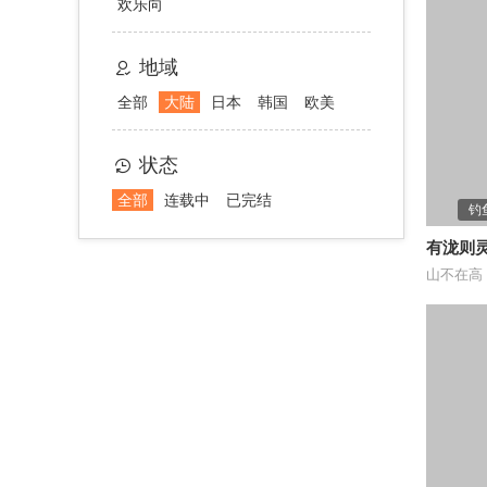
欢乐向
地域
全部
大陆
日本
韩国
欧美
状态
全部
连载中
已完结
钓
有泷则