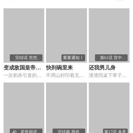
完结话 兜兜转
重要通知！
第61话 宫中血
转
案
变成敌国皇帝的
快到碗里来
还我男儿身
一次刺杀引发的一
不周山封印着无数
渣渣同桌下辈子就
奴隶
见钟情。狂傲的西
上古妖兽，但是封
应该做女人！林哲
方帝王奥...
印被不明...
是二十一...
40、若世间还有
完结篇 我也依
第17话 杀意