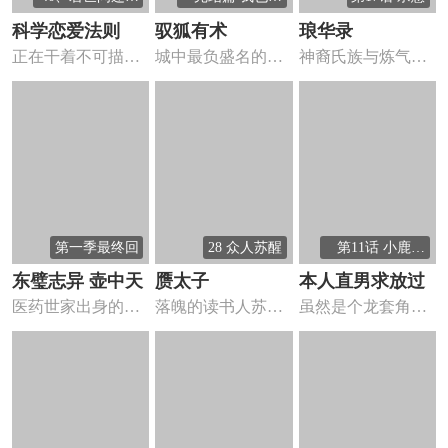
真爱，
然爱你
科学恋爱法则
驭狐有术
琅华录
正在干着不可描述
城中最负盛名的青
神裔氏族与炼气士
之事，为什么一觉
楼——醉仙楼，妖
积怨千年，琅桓氏
醒来就穿...
怪混杂，...
人最后的...
第一季最终回
28 众人苏醒
第11话 小鹿乱
撞？
东璧志异 壶中天
赝太子
本人直男求放过
医药世家出身的李
落魄的读书人苏子
虽然是个龙套角色
亦真意外掉入壶中
籍被家传的半片紫
却还是认真生活，
天，被神...
檀木钿所...
并且有着...