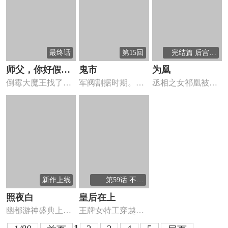
最终话
第15回
完结篇 后宫佳
丽只一人
师父，你好假惺
鬼市
为凰
倒霉大魔王找了个
军阀割据时期。多
丞相之女祁凰被人
惺
假惺惺的色女当师
地武装自立，草莽
称为东云国后宫最
父，还要...
之辈纷纷...
恶毒的女...
新作上线
第59话 不是
朕，是她
照夜白
皇后在上
幽都游神盛典上，
王牌女特工穿越回
南星仙君被青阳魔
古代，柔软娇弱的