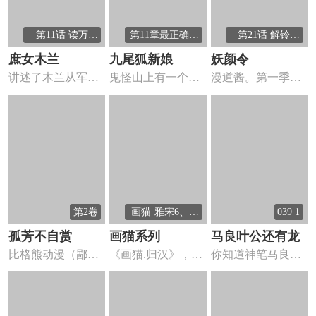
第11话 读万卷
第11章最正确的
第21话 解铃还
书+停更通告
决定（完结）
须系铃人
庶女木兰
九尾狐新娘
妖颜令
讲述了木兰从军之
鬼怪山上有一个鬼
漫道酱。第一季：
前的经历，呈现在
怪，于是这座山成
大学生楚颜穿越到
我们面前...
为了无人...
古代傀儡...
第2卷
画猫·雅宋6、后
039 1
记
孤芳不自赏
画猫系列
马良叶公还有龙
比格熊动漫（鄙木
《画猫.归汉》，通
你知道神笔马良、
鱼&Rosa）/漫画岛
过千姿百态的可爱
叶公好龙和画龙点
出...
猫咪演...
睛的故事...