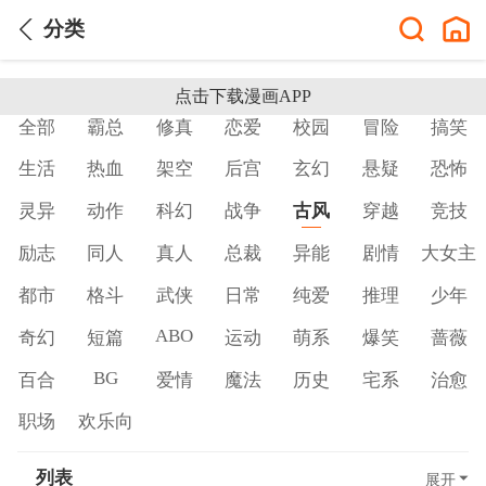
分类
点击下载漫画APP
全部
霸总
修真
恋爱
校园
冒险
搞笑
生活
热血
架空
后宫
玄幻
悬疑
恐怖
灵异
动作
科幻
战争
古风
穿越
竞技
励志
同人
真人
总裁
异能
剧情
大女主
都市
格斗
武侠
日常
纯爱
推理
少年
ABO
奇幻
短篇
运动
萌系
爆笑
蔷薇
BG
百合
爱情
魔法
历史
宅系
治愈
职场
欢乐向
列表
展开