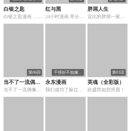
卷30
白银之匙
红与黑
胖屌人生
白银之匙漫画 ，因
24小时漫画 草分镜
逗比的胖屌一家被
为某些理由不愿归
有机会再修订吧
生活无数次摧残又
家的少...
重生，永...
第06回
干得好不如嫁得
第03话
好？醒醒吧[454
当不了一流偶像
永东漫画
英魂（全彩版）
期]
当不了一流偶像的
我们成功了躲过了
此盛世如您所愿！
的话就只能去拍
话就只能去拍AV漫
政治寒冬，迎来了
AV
画 ，...
国家和个...