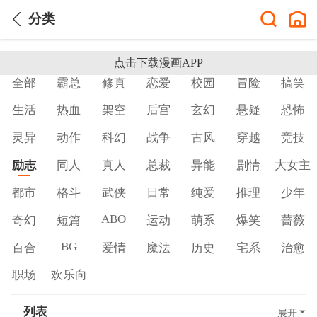
分类
点击下载漫画APP
全部
霸总
修真
恋爱
校园
冒险
搞笑
生活
热血
架空
后宫
玄幻
悬疑
恐怖
灵异
动作
科幻
战争
古风
穿越
竞技
励志
同人
真人
总裁
异能
剧情
大女主
都市
格斗
武侠
日常
纯爱
推理
少年
ABO
奇幻
短篇
运动
萌系
爆笑
蔷薇
BG
百合
爱情
魔法
历史
宅系
治愈
职场
欢乐向
列表
展开