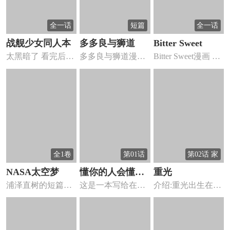
全一话
短篇
全一话
战舰少女同人本
多多良与狮道
Bitter Sweet
太黑暗了 看完后我
多多良与狮道漫画
Bitter Sweet漫画 ，
久久不能入眠 我再
，笑着，放飞青
两人全力...
也不...
春。
全1卷
第01话
第02话 家
NASA太空梦
懂你的人会懂你
重光
浦泽直树的短篇之
这是一本写给在大
介绍:重光出生在山
的好
一，讲的是几个人
城市里打拼，感到
海岛上名为旧梦，
的飞向太...
落寞、彷...
但施戮...