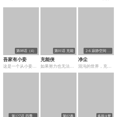
第08话（4）
第01话 充能
2-6 寂静空间 演
唱会
吾家有小妾
充能侠
净尘
这是一个从小妾荣
如果努力也无法做
混沌的世界，充满
升为当家主母的奋
到的事，那有一个
了潜行污秽和堕
斗史。 ...
人可以帮...
落。游弋在...
第127话 四季之
第02卷
多啦A梦