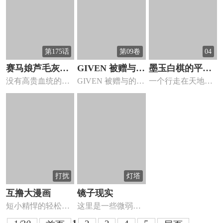
第175话
第09卷
04
赛马娘芦毛灰姑
GIVEN 被赠与的
墨玉白棋的平凡
没有高贵血统的赛
GIVEN 被赠与的未
一个行走在天地间
娘
未来
日常
马娘，小栗帽的奋
来 详细介绍 GI...
的平凡人
斗故事。...
打扰
灯塔
互撸大漫画
镜子现实
短小精悍的轻松小
这里是一些微弱如
漫画，等待你挖掘
光的小故事。