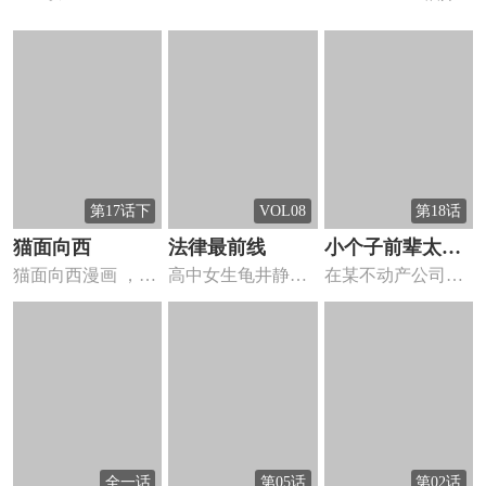
第17话下
VOL08
第18话
猫面向西
法律最前线
小个子前辈太可
猫面向西漫画 ，
高中女生龟井静在
在某不动产公司新
爱了
《虫师》作者漆原
法律事务所打工。
入职的高濑发现，
友纪新作...
拥有罩杯...
前辈竟然...
全一话
第05话
第02话