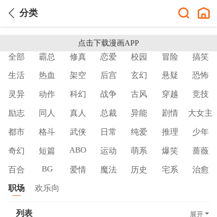
分类
点击下载漫画APP
全部
霸总
修真
恋爱
校园
冒险
搞笑
生活
热血
架空
后宫
玄幻
悬疑
恐怖
灵异
动作
科幻
战争
古风
穿越
竞技
励志
同人
真人
总裁
异能
剧情
大女主
都市
格斗
武侠
日常
纯爱
推理
少年
ABO
奇幻
短篇
运动
萌系
爆笑
蔷薇
BG
百合
爱情
魔法
历史
宅系
治愈
职场
欢乐向
列表
展开