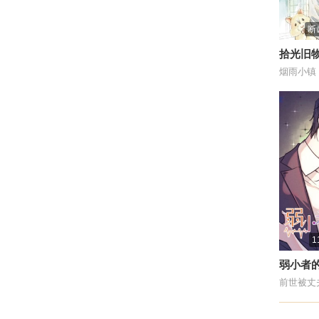
断
拾光旧
弱小者