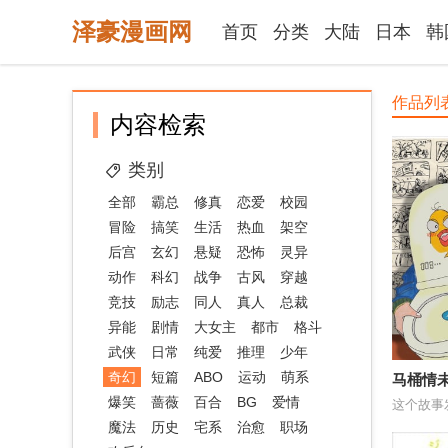
泽豪漫画网
首页
分类
大陆
日本
韩
作品列
内容检索
类别
全部
霸总
修真
恋爱
校园
冒险
搞笑
生活
热血
架空
后宫
玄幻
悬疑
恐怖
灵异
动作
科幻
战争
古风
穿越
竞技
励志
同人
真人
总裁
异能
剧情
大女主
都市
格斗
武侠
日常
纯爱
推理
少年
奇幻
短篇
ABO
运动
萌系
马桶情
爆笑
蔷薇
百合
BG
爱情
魔法
历史
宅系
治愈
职场