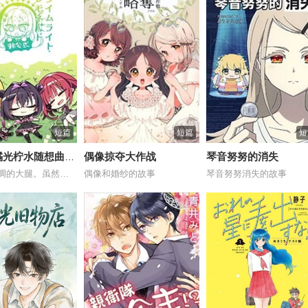
短篇
短篇
短
7)橘光柠水随想曲的
偶像掠夺大作战
琴音努努的消失
由短裤强调的大腿。虽然有着让人不由得一见...
偶像和婚纱的故事
琴音努努消失的故事