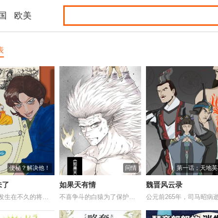
国
欧美
表
便秘？解决他！
问情
第一话；天地英
未了
如果天有情
魏晋风云录
这个故事发生在不久的将来，智能家俱大大普...
不喜争斗的白猿为了保护心爱之人奋力战斗。...