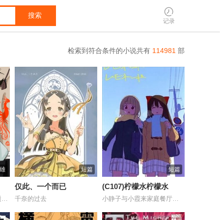
搜索
记录
检索到符合条件的小说共有
114981
部
雄
短篇
短篇
仅此、一个而已
(C107)柠檬水柠檬水
公元前265年，司马昭病逝，其子司马炎继...
千奈的过去
小静子与小霞来家庭餐厅补习的故事