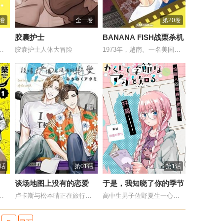
1卷
全一卷
第20卷
胶囊护士
BANANA FISH战栗杀机
丸工太所在的班级，转来了...
胶囊护士人体大冒险
1973年，越南。一名美国士兵留下了一句...
3话
第01话
第1话
谈场地图上没有的恋爱
于是，我知晓了你的季节
秘生物莫伊梦。它们拥有惹...
卢卡斯与松本晴正在旅行时认识，两人因为聊...
高中生男子佐野夏生一心想隐瞒自己是少女漫...