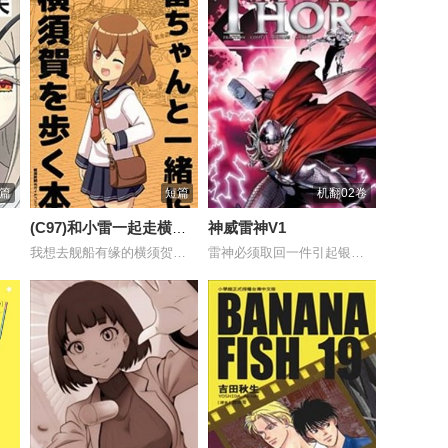
篇
短篇
机翻02卷
(C97)和小雷一起走横须
神威雷神V1
贺的书
我想去舰船有缘的横须贺，和雷一起带你去推...
雷神必须取回一件引起银影侠注意的神器。当...