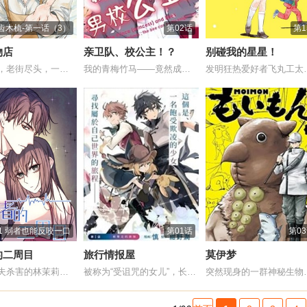
齿木梳-第一话（3）
第02话
第
物店
亲卫队、校公主！？
别碰我的星星！
烟雨小镇，老街尽头，一家旧物店亮着暖光。...
我的青梅竹马——竟然成了学园的公主！？ ...
发明狂热爱好者飞
11 弱者也能反咬一口
第01话
第0
的二周目
旅行情报屋
莫伊梦
前世被丈夫杀害的林茉莉，回到了十年前和他...
被称为“受诅咒的女儿”，长期被幽禁在宅邸...
突然现身的一群神